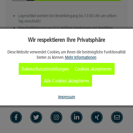
Lagerartikel werden bei Bestelleingang bis 13:00 Uhr am selben
Tag verschickt!
Standardlieferung per GLS, größere Sendungen per Spedition
Wir respektieren Ihre Privatsphäre
Aktiv
Funktionale
Diese Website verwendet Cookies, um Ihnen die bestmögliche Funktionalität
bieten zu können.
Mehr Informationen
Aktiv
Marketing
Datenschutzeinstellungen
Cookies akzeptieren
Aktiv
Tracking
Alle Cookies akzeptieren
Aktiv
Service
Impressum
Merken