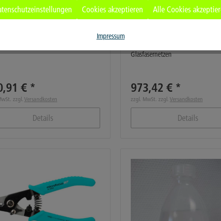
tenschutzeinstellungen
Cookies akzeptieren
Alle Cookies akzeptie
ofocus toolkit "Rohre"
Microfocus toolkit "Compl
Impressum
eugsatz zur Bearbeitung von Rohren
Werkzeugsatz zur Installation von
Glasfasernetzen
0,91 € *
973,42 € *
MwSt. zzgl.
Versandkosten
zzgl. MwSt. zzgl.
Versandkosten
Details
Details