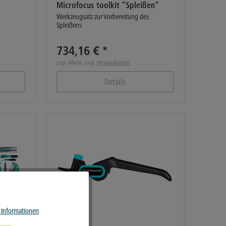
Microfocus toolkit "Spleißen"
Werkzeugsatz zur Vorbereitung des
Spleißens
734,16 € *
zzgl. MwSt. zzgl.
Versandkosten
Details
Aktiv
 Informationen
Aktiv