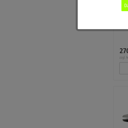
Da
Tracking
Micr
Werkz
Service
27
zzgl. 