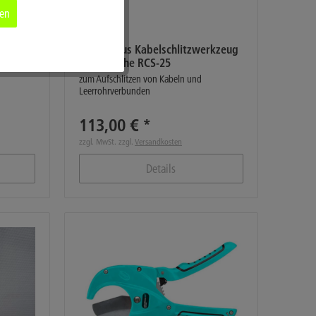
ren
Aktiv
ete"
Microfocus Kabelschlitzwerkzeug
mit Ratsche RCS-25
zum Aufschlitzen von Kabeln und
Aktiv
Leerrohrverbunden
113,00 € *
zzgl. MwSt. zzgl.
Versandkosten
Details