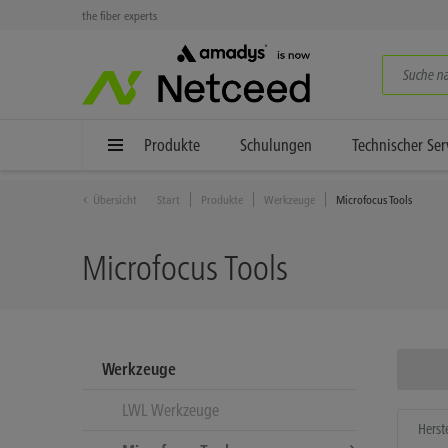
the fiber experts
Produkte
Schulungen
Technischer Ser
Übersicht
Start
Produkte
Werkzeuge
Microfocus Tools
Microfocus Tools
Werkzeuge
LWL Werkzeuge
Herste