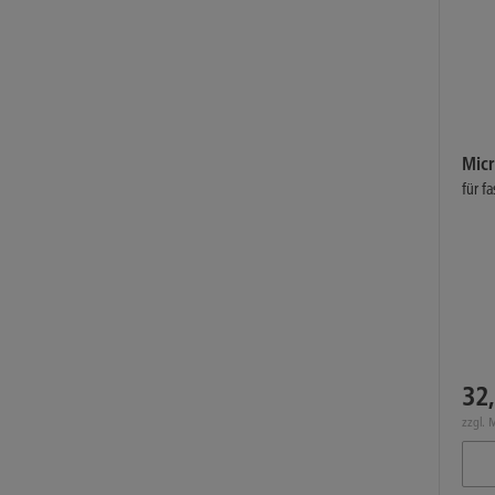
Micr
für f
32,
zzgl. 