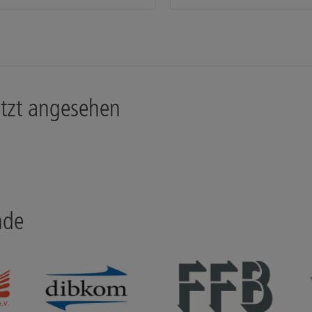
etzt angesehen
nde