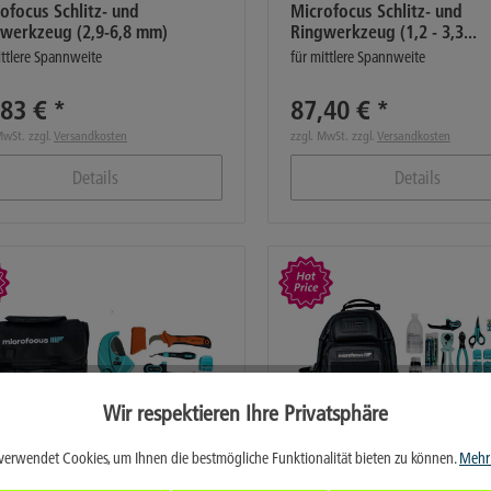
ofocus Schlitz- und
Microfocus Schlitz- und
werkzeug (2,9-6,8 mm)
Ringwerkzeug (1,2 - 3,3...
ittlere Spannweite
für mittlere Spannweite
83 € *
87,40 € *
MwSt. zzgl.
Versandkosten
zzgl. MwSt. zzgl.
Versandkosten
Details
Details
Wir respektieren Ihre Privatsphäre
verwendet Cookies, um Ihnen die bestmögliche Funktionalität bieten zu können.
Mehr