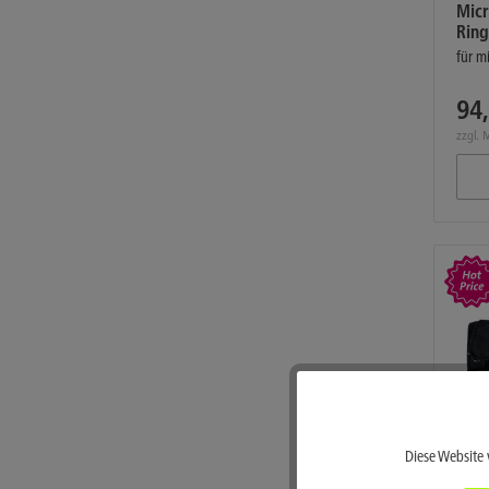
Micr
Ring
für m
94,
zzgl. 
Funktionale
Diese Website 
Marketing