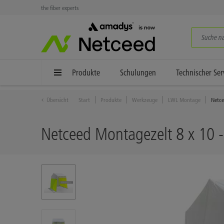
the fiber experts
Produkte
Schulungen
Technischer Ser
Übersicht
Start
Produkte
Werkzeuge
LWL Montage
Netce
Netceed Montagezelt 8 x 10 -