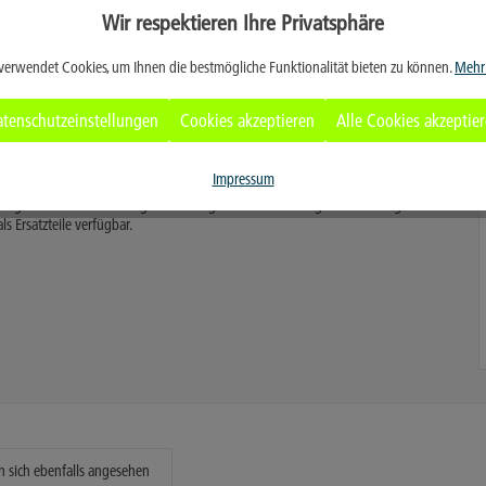
Wir respektieren Ihre Privatsphäre
ktem Zustand und ihr einfaches Handling.
urch den Aufbau aus Fiberglasstäben (mind. 5" Durchmesser, je nach
verwendet Cookies, um Ihnen die bestmögliche Funktionalität bieten zu können.
Mehr
infach herausgedrückt und stabilisieren sich durch die Spannung der
tenschutzeinstellungen
Cookies akzeptieren
Alle Cookies akzeptie
Karabinern verschlossen. Das lästige und umständliche Einschieben in eine
Impressum
tagezeit. Die Verwendung hochwertiger Materialien sorgt für eine lange
ls Ersatzteile verfügbar.
 sich ebenfalls angesehen