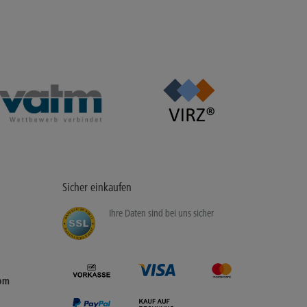
Sicher einkaufen
Ihre Daten sind bei uns sicher
C
I
H
S
E
N
R
E
H
T
E
A
I
D
T
T
D
I
A
E
T
H
E
R
N
E
S
H
I
C
com