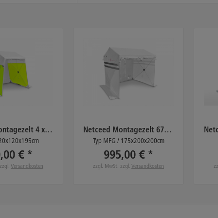
Netceed Montagezelt 4 x 4 - 3
Netceed Montagezelt 6725TS
 120x120x195cm
Typ MFG / 175x200x200cm
,00 € *
995,00 € *
zzgl.
Versandkosten
zzgl. MwSt. zzgl.
Versandkosten
z