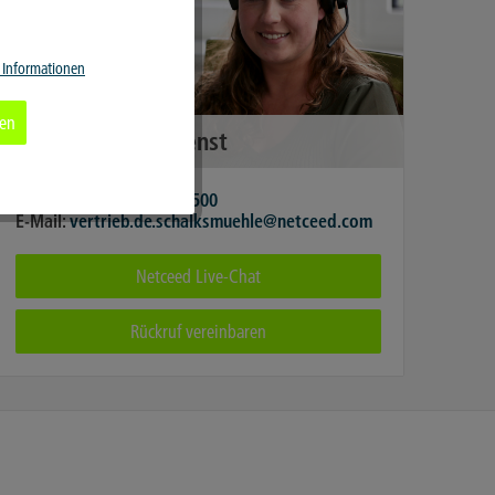
Aktiv
 Informationen
Aktiv
ren
Vertriebsinnendienst
Aktiv
Telefon:
+49 2351 6563-500
E-Mail:
vertrieb.de.schalksmuehle@netceed.com
Aktiv
Netceed Live-Chat
Rückruf vereinbaren