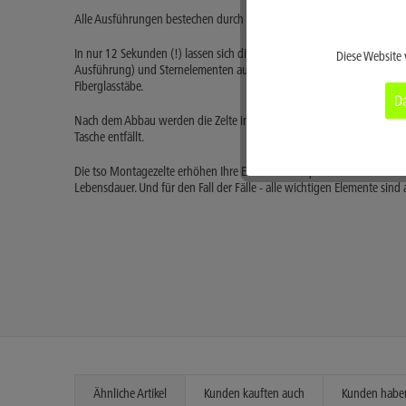
Alle Ausführungen bestechen durch ihre kompakten Abmaße in verpac
Funktionale
In nur 12 Sekunden (!) lassen sich die tso Montagezelte aufstellen. D
Diese Website 
Ausführung) und Sternelementen aus Metall werden die Seitenwände e
Marketing
Fiberglasstäbe.
Da
Nach dem Abbau werden die Zelte in einer Rollhülle verpackt und mit 
Tracking
Tasche entfällt.
Die tso Montagezelte erhöhen Ihre Effizienz und sparen wertvolle Mon
Service
Lebensdauer. Und für den Fall der Fälle - alle wichtigen Elemente sind a
Ähnliche Artikel
Kunden kauften auch
Kunden haben