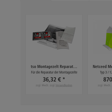
tso Montagezelt Reparaturkit
Für die Reparatur der Montagezelte
Typ 3 /
36,32 € *
870
zzgl. MwSt. zzgl.
Versandkosten
zzgl. MwSt. 