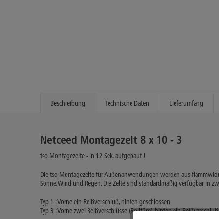
Beschreibung
Technische Daten
Lieferumfang
Netceed Montagezelt 8 x 10 - 3
tso Montagezelte - in 12 Sek. aufgebaut !
Die tso Montagezelte für Außenanwendungen werden aus flammwidrige
Sonne, Wind und Regen. Die Zelte sind standardmäßig verfügbar in z
Typ 1 : Vorne ein Reißverschluß, hinten geschlossen
Typ 3 : Vorne zwei Reißverschlüsse (Rolltüre), hinten ein Reißverschluß