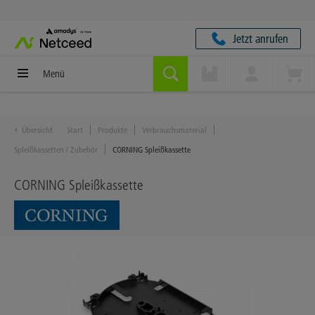
Jetzt anrufen
Menü
Übersicht
Start
Produkte
Verbrauchsmaterial
Spleißkassetten / Zubehör
CORNING Spleißkassette
CORNING Spleißkassette