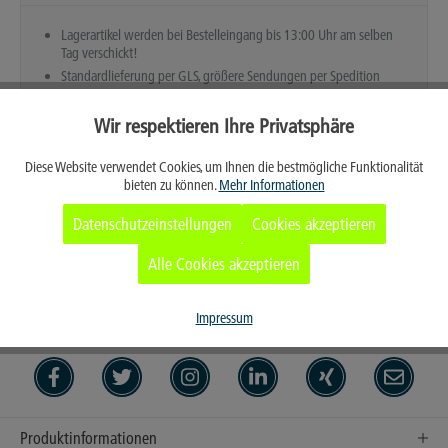
Lagerartikel werden bei Bestelleingang bis 13:00 Uhr am selben
Tag verschickt!
Standardlieferung per GLS, größere Sendungen per Spedition
Wir respektieren Ihre Privatsphäre
Aktiv
Funktionale
Diese Website verwendet Cookies, um Ihnen die bestmögliche Funktionalität
bieten zu können.
Mehr Informationen
Aktiv
Marketing
Datenschutzeinstellungen
Cookies akzeptieren
Aktiv
Tracking
Alle Cookies akzeptieren
Aktiv
Service
Merken
Impressum
Produktinformationen