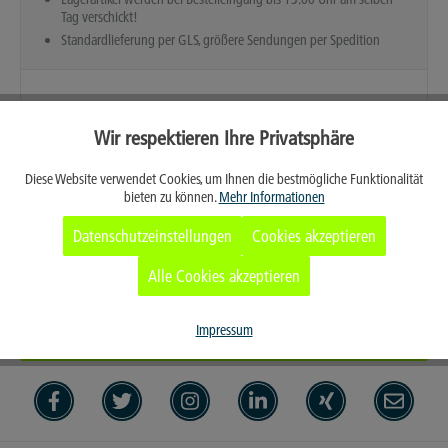
Tag verschickt!
Standardlieferung per GLS, größere Sendungen per Spedition
Wir respektieren Ihre Privatsphäre
Aktiv
Funktionale
Diese Website verwendet Cookies, um Ihnen die bestmögliche Funktionalität
bieten zu können.
Mehr Informationen
Aktiv
Marketing
Datenschutzeinstellungen
Cookies akzeptieren
Aktiv
Tracking
Alle Cookies akzeptieren
Merken
Aktiv
Service
Impressum
Persönliches Angebot anfordern