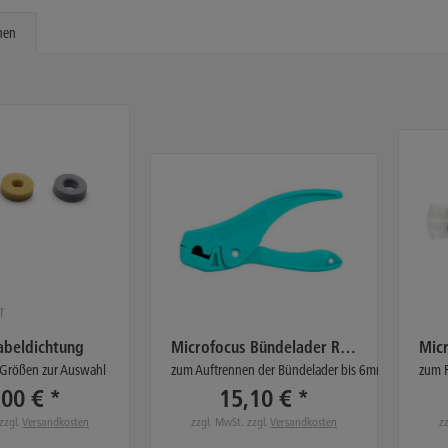
hen
abeldichtung
Microfocus Bündelader Ringschlitzwerkzeug
 Größen zur Auswahl
zum Auftrennen der Bündelader bis 6mm
zum R
,00 € *
15,10 € *
zzgl.
Versandkosten
zzgl. MwSt. zzgl.
Versandkosten
z