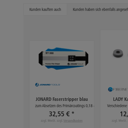
Kunden kauften auch
Kunden haben sich ebenfalls angese
JONARD Faserstripper blau
LADY K
zum Absetzen des Primärcoatings 0,18 - 0,33mm (250µm)
Verschiedene
32,55 € *
12
zzgl. MwSt. zzgl.
Versandkosten
zzgl. MwSt. 