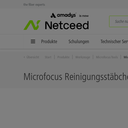
the fiber experts
Produkte
Schulungen
Technischer Ser
Übersicht
Start
Produkte
Werkzeuge
Microfocus Tools
Mi
Microfocus Reinigungsstäbc