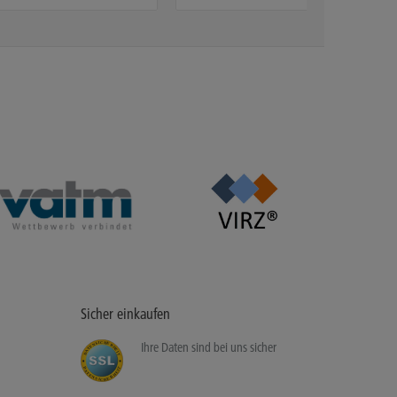
Sicher einkaufen
Ihre Daten sind bei uns sicher
C
I
H
S
E
N
R
E
H
T
E
A
I
D
T
T
D
I
A
E
T
H
E
R
N
E
S
H
I
C