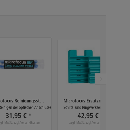
Microfocus Reinigungsstäbchen für 2,5 mm
Microfocus Ersatzmesser für MS-316
einigen der optischen Anschlüsse
Schlitz- und Ringwerkzeug (2,9-6,8 mm)
31,95 € *
42,95 € *
zgl. MwSt. zzgl.
Versandkosten
zzgl. MwSt. zzgl.
Versandkosten