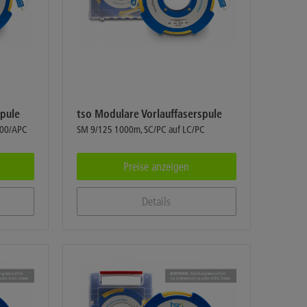
spule
tso Modulare Vorlauffaserspule
000/APC
SM 9/125 1000m, SC/PC auf LC/PC
Preise anzeigen
Details