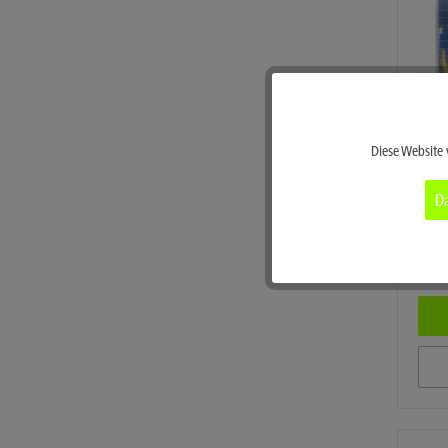
Funktionale
Diese Website 
Marketing
Da
Tracking
tso 
SM 9
Service