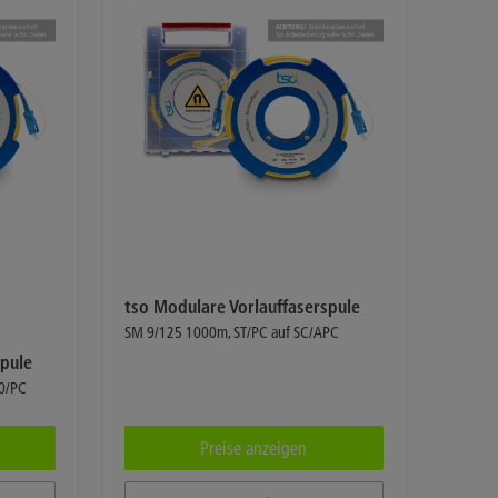
tso Modulare Vorlauffaserspule
SM 9/125 1000m, ST/PC auf SC/APC
spule
0/PC
Preise anzeigen