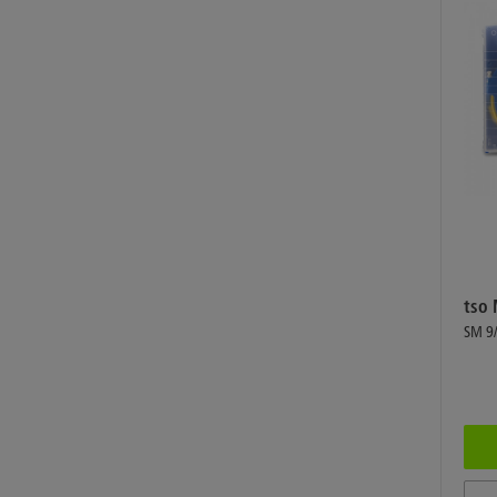
tso 
SM 9/