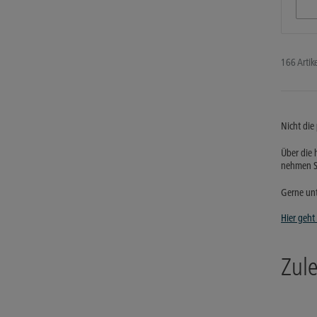
166 Artike
Nicht die
Über die 
nehmen Si
Gerne unt
Hier geht
Zul