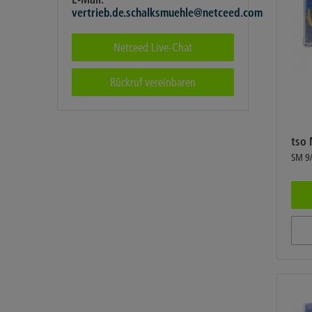
vertrieb.de.schalksmuehle@netceed.com
Netceed Live-Chat
Rückruf vereinbaren
tso 
SM 9