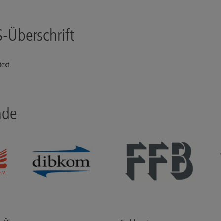
-Überschrift
text
nde