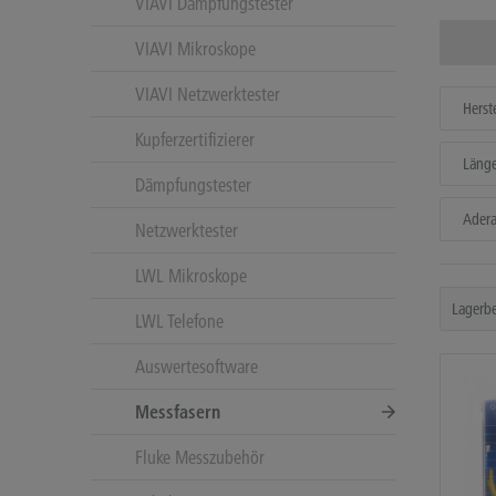
VIAVI Dämpfungstester
VIAVI Mikroskope
VIAVI Netzwerktester
Herste
Kupferzertifizierer
Läng
Dämpfungstester
Ader
Netzwerktester
LWL Mikroskope
LWL Telefone
Auswertesoftware
Messfasern
Fluke Messzubehör