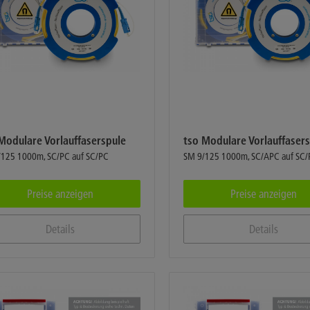
Modulare Vorlauffaserspule
tso Modulare Vorlauffaser
/125 1000m, SC/PC auf SC/PC
SM 9/125 1000m, SC/APC auf SC/
Preise anzeigen
Preise anzeigen
Details
Details