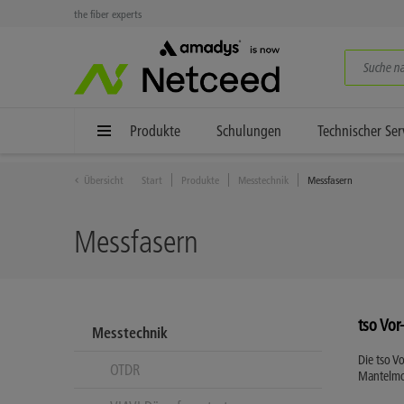
the fiber experts
Produkte
Schulungen
Technischer Ser
Übersicht
Start
Produkte
Messtechnik
Messfasern
Messfasern
tso Vor
Messtechnik
Die tso V
OTDR
Mantelmod