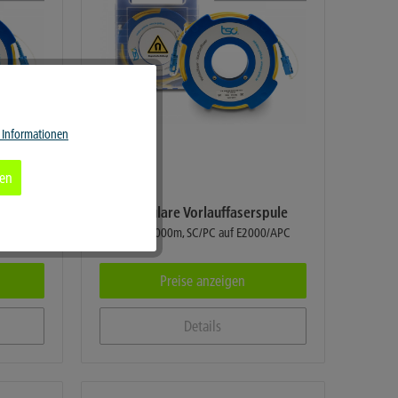
Aktiv
 Informationen
Aktiv
ren
Aktiv
spule
tso Modulare Vorlauffaserspule
/PC
SM 9/125 1000m, SC/PC auf E2000/APC
Aktiv
Preise anzeigen
Details