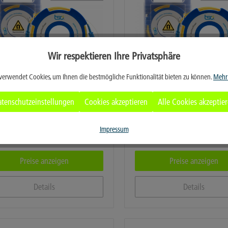
Wir respektieren Ihre Privatsphäre
verwendet Cookies, um Ihnen die bestmögliche Funktionalität bieten zu können.
Mehr
tenschutzeinstellungen
Cookies akzeptieren
Alle Cookies akzeptie
Modulare Vorlauffaserspule
tso Modulare Vorlauffaser
Impressum
/125 1000m, SC/PC auf DIN/PC
SM 9/125 1000m, SC/APC auf DIN
Preise anzeigen
Preise anzeigen
Details
Details