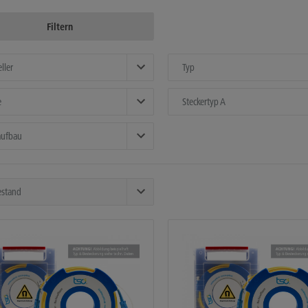
Filtern
ller
Typ
e
Steckertyp A
aufbau