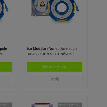
spule
tso Modulare Vorlauffaserspule
PC
SM 9/125 1000m, SC/APC auf SC/APC
Preise anzeigen
Details