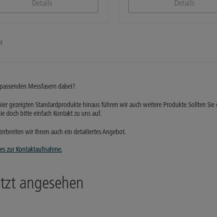
Details
Details
l
 passenden Messfasern dabei?
hier gezeigten Standardprodukte hinaus führen wir auch weitere Produkte. Sollten Si
e doch bitte einfach Kontakt zu uns auf.
erbreiten wir Ihnen auch ein detailiertes Angebot.
 es zur Kontaktaufnahme.
etzt angesehen