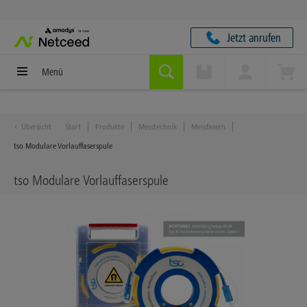
Jetzt anrufen
Menü
Übersicht
Start
Produkte
Messtechnik
Messfasern
tso Modulare Vorlauffaserspule
tso Modulare Vorlauffaserspule