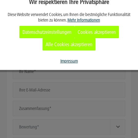
Wir respektieren Ihre Privatsphäre
Aktiv
Funktionale
Tags:
Sumitomo
,
Sumitomo Electric
,
T-72C+
,
Spleißgerät
,
Spleißtechnik
,
Innovation
,
Wissen
Diese Website verwendet Cookies, um Ihnen die bestmögliche Funktionalität
bieten zu können.
Mehr Informationen
Aktiv
Marketing
Datenschutzeinstellungen
Cookies akzeptieren
Aktiv
Tracking
Alle Cookies akzeptieren
Kommentar schreiben
Aktiv
Service
Impressum