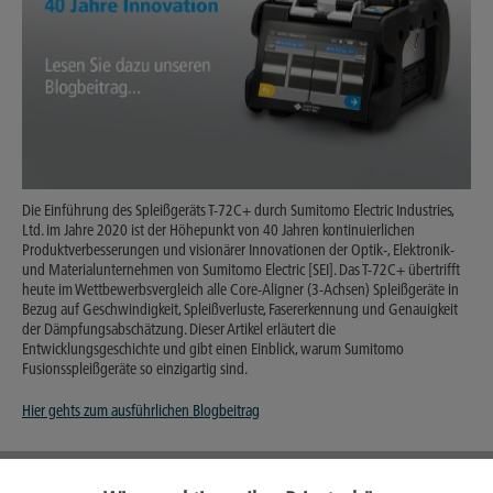
Die Einführung des Spleißgeräts T-72C+ durch Sumitomo Electric Industries,
Ltd. im Jahre 2020 ist der Höhepunkt von 40 Jahren kontinuierlichen
Produktverbesserungen und visionärer Innovationen der Optik-, Elektronik-
und Materialunternehmen von Sumitomo Electric [SEI]. Das T-72C+ übertrifft
heute im Wettbewerbsvergleich alle Core-Aligner (3-Achsen) Spleißgeräte in
Bezug auf Geschwindigkeit, Spleißverluste, Fasererkennung und Genauigkeit
der Dämpfungsabschätzung. Dieser Artikel erläutert die
Entwicklungsgeschichte und gibt einen Einblick, warum Sumitomo
Fusionsspleißgeräte so einzigartig sind.
Hier gehts zum ausführlichen Blogbeitrag