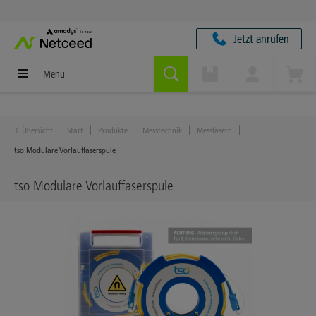
Jetzt anrufen
Menü
Übersicht
Start
Produkte
Messtechnik
Messfasern
tso Modulare Vorlauffaserspule
tso Modulare Vorlauffaserspule