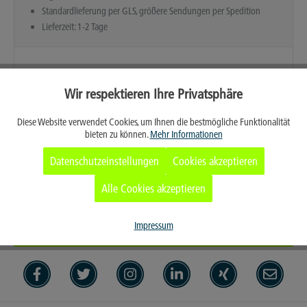
Standardlieferung per GLS, größere Sendungen per Spedition
Lieferzeit: 1-2 Tage
Wir respektieren Ihre Privatsphäre
Aktiv
Funktionale
Diese Website verwendet Cookies, um Ihnen die bestmögliche Funktionalität
bieten zu können.
Mehr Informationen
Aktiv
Marketing
Datenschutzeinstellungen
Cookies akzeptieren
Aktiv
Tracking
Alle Cookies akzeptieren
Merken
Aktiv
Service
Impressum
Persönliches Angebot anfordern