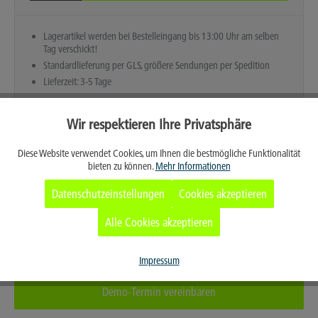
Lagerartikel werden bei Bestelleingang bis 13:00 Uhr am selben
Tag verschickt!
Standardlieferung per GLS, größere Sendungen per Spedition
Lieferzeit: 3-5 Tage
Wir respektieren Ihre Privatsphäre
Aktiv
Funktionale
Diese Website verwendet Cookies, um Ihnen die bestmögliche Funktionalität
bieten zu können.
Mehr Informationen
Aktiv
Marketing
Datenschutzeinstellungen
Cookies akzeptieren
Aktiv
Tracking
Alle Cookies akzeptieren
Merken
Aktiv
Service
Impressum
Demo-Termin vereinbaren