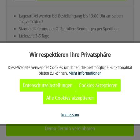
Lagerartikel werden bei Bestelleingang bis 13:00 Uhr am selben
Tag verschickt!
Standardlieferung per GLS, größere Sendungen per Spedition
Lieferzeit: 3-5 Tage
Wir respektieren Ihre Privatsphäre
Aktiv
Funktionale
Diese Website verwendet Cookies, um Ihnen die bestmögliche Funktionalität
bieten zu können.
Mehr Informationen
Aktiv
Marketing
Datenschutzeinstellungen
Cookies akzeptieren
Aktiv
Tracking
Alle Cookies akzeptieren
Merken
Aktiv
Service
Impressum
Demo-Termin vereinbaren